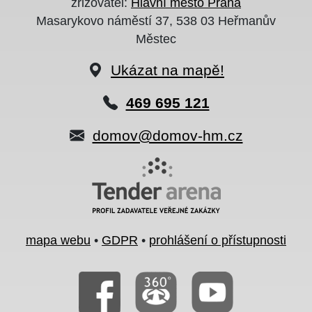
zřizovatel:
Hlavní město Praha
Masarykovo náměstí 37, 538 03 Heřmanův
Městec
Ukázat na mapě!
469 695 121
domov@domov-hm.cz
mapa webu
•
GDPR
•
prohlášení o přístupnosti