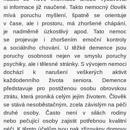
si informace již naučené. Takto nemocný člověk
mívá poruchu myšlení, špatně se orientuje
v čase, ale i prostoru, má zhoršené chápání,
je nadměrně úzkostlivý apod. Tato nemoc
se projevuje i zhoršením emoční kontroly
a sociálního chování. U těžké demence jsou
poruchy osobnosti nejen ve smyslu poruchy
psychiky, ale i tělesné stránky. S vývojem nemoci
dochází k narušení veškerých aktivit
každodenního života seniora. Demence
představuje pro postiženou osobu obrovskou
ztrátu, která proniká celým jejím životem. Člověk
se stává nesoběstačným, zcela závislým na péči
druhé osoby. Často není v silách rodiny
nebo pečující osoby zajistit potřebnou kvalitní
péči. K těmto účelům jsou pak zřizovány domovy